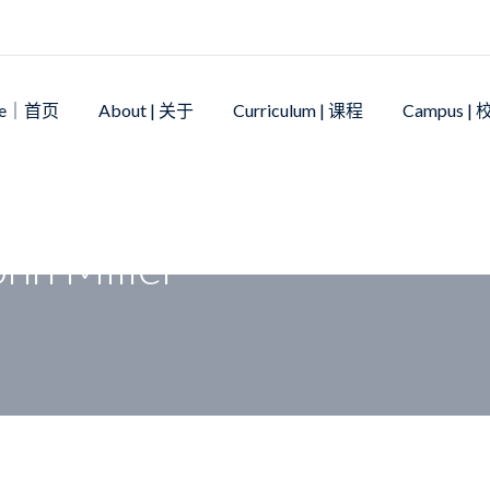
me｜首页
About | 关于
Curriculum | 课程
Campus |
hn Miller