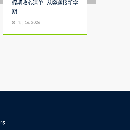
假期收心清单 | 从容迎接新学
灯
期
文
4月 16, 2026
org