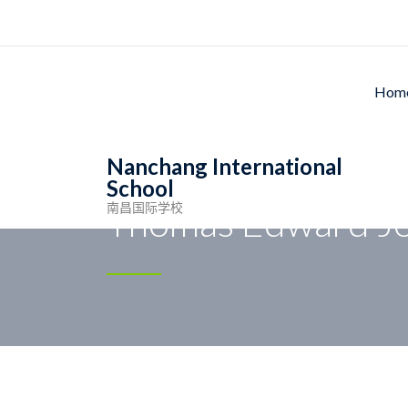
Ho
Nanchang International
School
南昌国际学校
Thomas Edward Jo