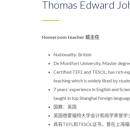
Thomas Edward Joh
Homeroom teacher 班主任
Nationality: British
De Montfort University, Master degre
Certified TEFL and TESOL; has rich exp
teaching which is widely liked by stude
7 years’ experience in English and Sci
taught in top Shanghai foreign languag
国籍：英国
英国德蒙福特大学会计和商学荣誉学
具有TEFL和TESOL证书，曾在上