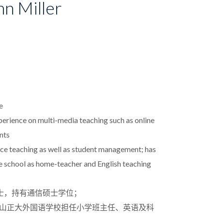
n Miller
e
erience on multi-media teaching such as online
nts
ence teaching as well as student management; has
e school as home-teacher and English teaching
士，持有通信硕士学位；
海福山正大外国语学校担任小学班主任、英语及科